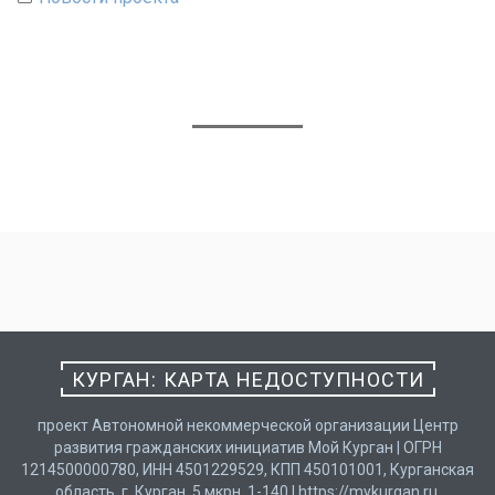
КУРГАН: КАРТА НЕДОСТУПНОСТИ
проект Автономной некоммерческой организации Центр
развития гражданских инициатив Мой Курган | ОГРН
1214500000780, ИНН 4501229529, КПП 450101001, Курганская
область, г. Курган, 5 мкрн, 1-140 | https://mykurgan.ru,