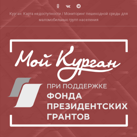
Skip
to
Курган: Карта недоступности / Мониторинг пешеходной среды для
content
маломобильных групп населения