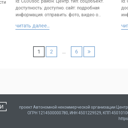
id: C030soc. район: Центр. тип: соцобъект.
id:
сти
доступность: доступно. сайт: подробная
дос
информация. отправить: фото, видео о...
инф
читать далее...
чит
1
2
…
6
ТИ
проект Автономной некоммерческой организации Центр 
ОГРН 1214500000780, ИНН 4501229529, КПП 450101001, 
http