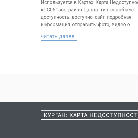
Используется в Картах: Карта Недоступно
id: C051soc. район: Центр. тип: соцобъект.
доступность: доступно. сайт: подробная
информация. отправить: фото, видео о...
читать далее...
Пагинация
записей
КУРГАН: КАРТА НЕДОСТУПНОС