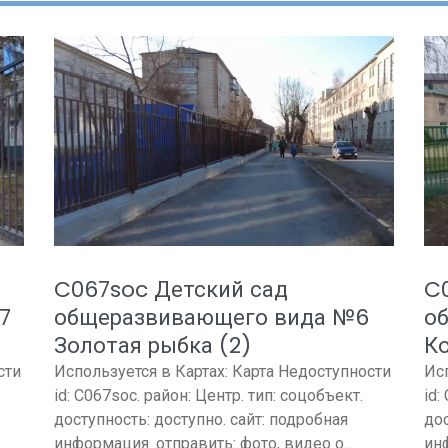
C067soc Детский сад
C
7
общеразвивающего вида №6
о
Золотая рыбка (2)
К
сти
Используется в Картах: Карта Недоступности
Ис
id: C067soc. район: Центр. тип: соцобъект.
id:
доступность: доступно. сайт: подробная
дос
информация. отправить: фото, видео о...
инф