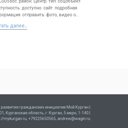
 C005soc. район: Центр. тип: соцобъект.
тупность: доступно. сайт: подробная
ормация. отправить: фото, видео о...
ать далее...
развития гражданских инициатив Мой Курган |
Курганская область, г. Курган, 5 мкрн, 1-140 |
s://mykurgan.ru, +79225650565, andrew@wagin.ru