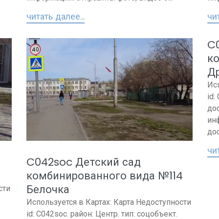
читать далее...
чит
C
к
Д
Ис
id:
дос
ин
до
чит
C042soc Детский сад
комбинированного вида №114
Белочка
сти
Используется в Картах: Карта Недоступности
id: C042soc. район: Центр. тип: соцобъект.