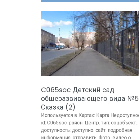
C065soc Детский сад
общеразвивающего вида №5
Сказка (2)
Используется в Картах: Карта Недоступно
id: C065soc. район: Центр. тип: соцобъект.
доступность: доступно. сайт: подробная
информация. отправить: фото, видео о...