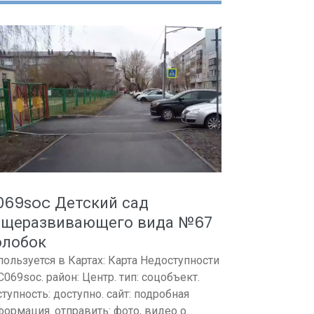
069soc Детский сад
бщеразвивающего вида №67
олобок
пользуется в Картах: Карта Недоступности
 C069soc. район: Центр. тип: соцобъект.
тупность: доступно. сайт: подробная
ормация. отправить: фото, видео о...