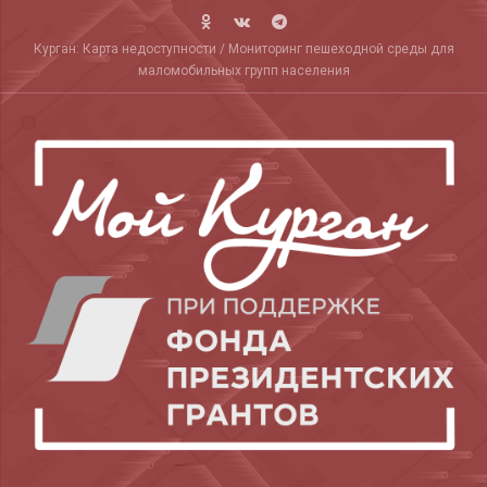
Skip
to
Курган: Карта недоступности / Мониторинг пешеходной среды для
content
маломобильных групп населения