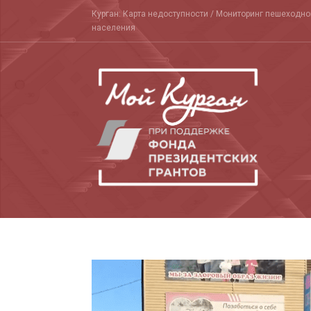
Skip
Курган: Карта недоступности / Мониторинг пешеходн
to
населения
content