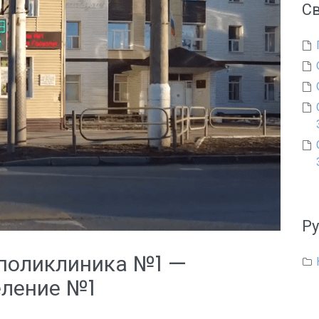
С
Р
поликлиника №1 —
еление №1