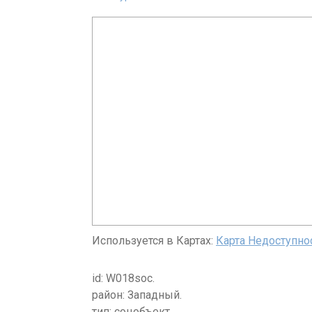
Используется в Картах:
Карта Недоступно
id: W018soc.
район: Западный.
тип: соцобъект.