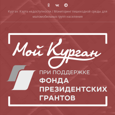
Skip
to
Курган: Карта недоступности / Мониторинг пешеходной среды для
content
маломобильных групп населения