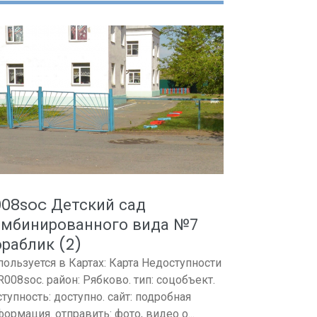
008soc Детский сад
омбинированного вида №7
раблик (2)
пользуется в Картах: Карта Недоступности
 R008soc. район: Рябково. тип: соцобъект.
тупность: доступно. сайт: подробная
ормация. отправить: фото, видео о...