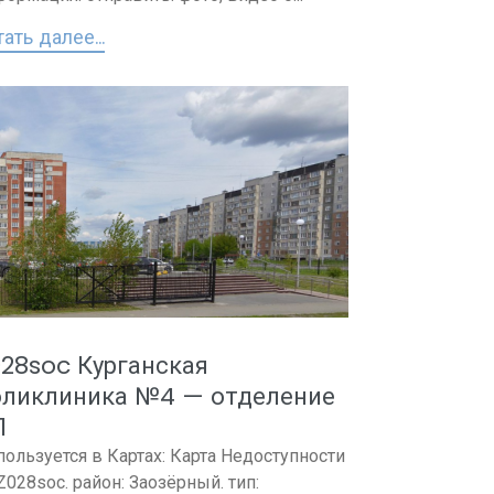
ать далее...
28soc Курганская
оликлиника №4 — отделение
1
пользуется в Картах: Карта Недоступности
 Z028soc. район: Заозёрный. тип: