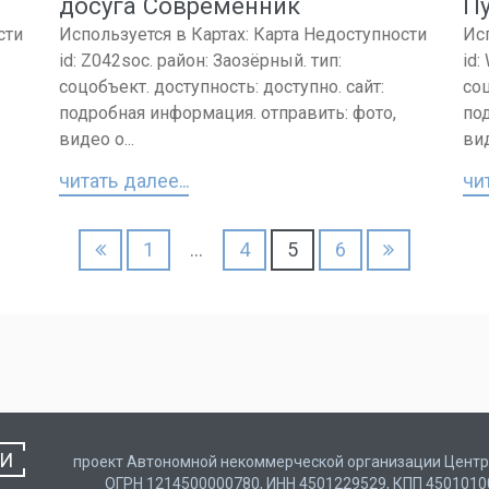
досуга Современник
П
сти
Используется в Картах: Карта Недоступности
Ис
id: Z042soc. район: Заозёрный. тип:
id:
соцобъект. доступность: доступно. сайт:
соц
подробная информация. отправить: фото,
по
видео о...
вид
читать далее...
чит
1
…
4
5
6
ТИ
проект Автономной некоммерческой организации Центр 
ОГРН 1214500000780, ИНН 4501229529, КПП 450101001, 