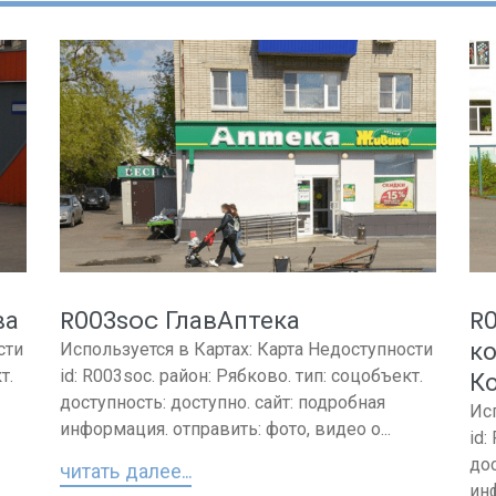
ва
R003soc ГлавАптека
R
к
сти
Используется в Картах: Карта Недоступности
т.
id: R003soc. район: Рябково. тип: соцобъект.
Ко
доступность: доступно. сайт: подробная
Ис
информация. отправить: фото, видео о...
id:
дос
читать далее...
инф