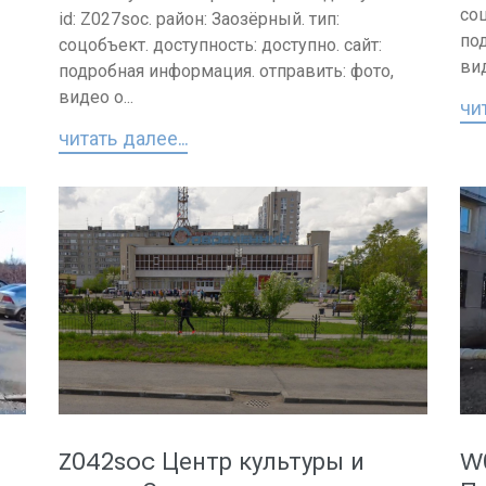
соц
id: Z027soc. район: Заозёрный. тип:
по
соцобъект. доступность: доступно. сайт:
вид
подробная информация. отправить: фото,
видео о...
чит
читать далее...
Z042soc Центр культуры и
W