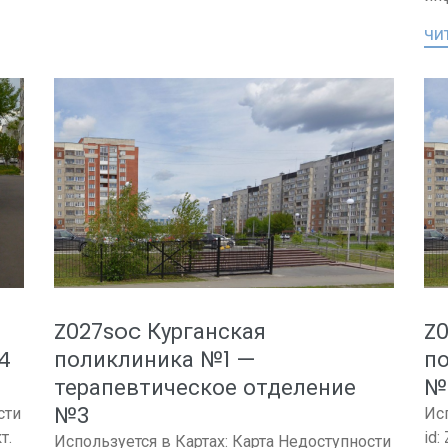
чит
Z027soc Курганская
Z0
4
поликлиника №1 —
п
терапевтическое отделение
№
№3
сти
Ис
т.
id:
Используется в Картах: Карта Недоступности