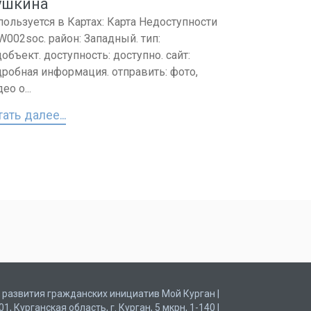
ушкина
пользуется в Картах: Карта Недоступности
 W002soc. район: Западный. тип:
объект. доступность: доступно. сайт:
дробная информация. отправить: фото,
ео о...
ать далее...
развития гражданских инициатив Мой Курган |
Курганская область, г. Курган, 5 мкрн, 1-140 |