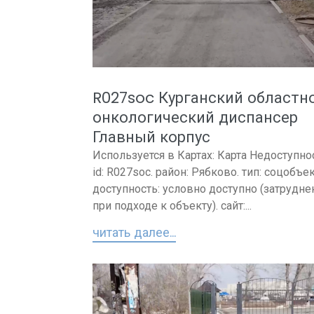
R027soc Курганский областн
онкологический диспансер
Главный корпус
Используется в Картах: Карта Недоступно
id: R027soc. район: Рябково. тип: соцобъек
доступность: условно доступно (затрудне
при подходе к объекту). сайт:...
читать далее...