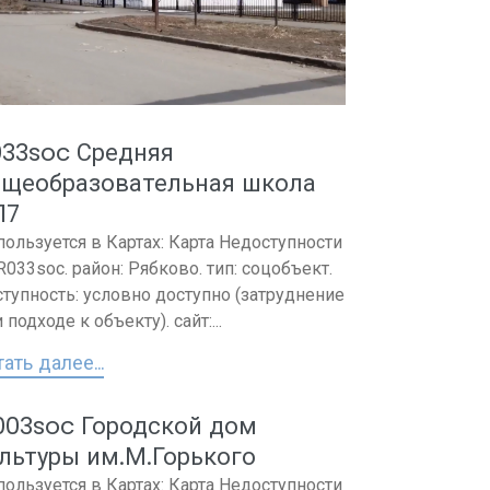
033soc Средняя
бщеобразовательная школа
17
пользуется в Картах: Карта Недоступности
 R033soc. район: Рябково. тип: соцобъект.
ступность: условно доступно (затруднение
 подходе к объекту). сайт:...
ать далее...
003soc Городской дом
льтуры им.М.Горького
пользуется в Картах: Карта Недоступности