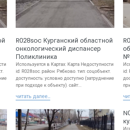
ой
R028soc Курганский областной
R
онкологический диспансер
о
Поликлиника
№
сти
Используется в Картах: Карта Недоступности
Ис
т.
id: R028soc. район: Рябково. тип: соцобъект.
id:
ние
доступность: условно доступно (затруднение
до
при подходе к объекту). сайт:...
при
читать далее...
чит
N
ку
Ис