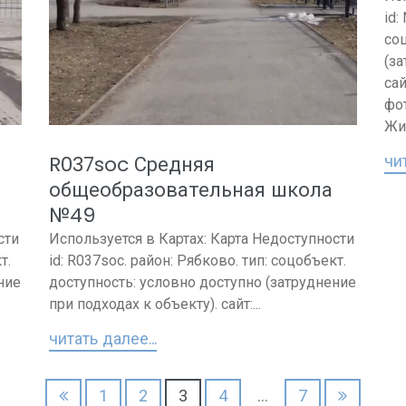
id:
со
(за
сай
фот
Жи
чит
R037soc Средняя
общеобразовательная школа
№49
сти
Используется в Картах: Карта Недоступности
т.
id: R037soc. район: Рябково. тип: соцобъект.
ние
доступность: условно доступно (затруднение
при подходах к объекту). сайт:...
читать далее...
1
2
3
4
…
7