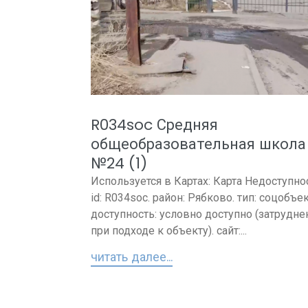
R034soc Средняя
общеобразовательная школа
№24 (1)
Используется в Картах: Карта Недоступно
id: R034soc. район: Рябково. тип: соцобъек
доступность: условно доступно (затрудне
при подходе к объекту). сайт:...
читать далее...
Пагинация