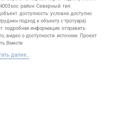
 N003soc. район: Северный. тип:
цобъект. доступность: условно доступно
труднен подход к объекту с тротуара).
т: подробная информация. отправить:
о, видео о доступности. источник: Проект
ть Вместе
ать далее...