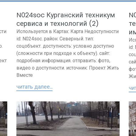
N024soc Курганский техникум
N
сервиса и технологий (2)
т
и
сти
Используется в Картах: Карта Недоступности
id: N024soc. район: Северный. тип:
Ис
о.
соцобъект. доступность: условно доступно
id:
(сложности при подходе к объекту). сайт:
соц
ект
подробная информация. отправить: фото,
сай
видео о доступности. источник: Проект Жить
фот
Вместе
Жи
читать далее...
чит